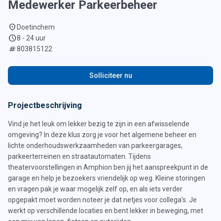
Medewerker Parkeerbeheer
location_on
Doetinchem
schedule
8 - 24 uur
numbers
803815122
Solliciteer nu
Projectbeschrijving
Vind je het leuk om lekker bezig te zijn in een afwisselende
omgeving? In deze klus zorg je voor het algemene beheer en
lichte onderhoudswerkzaamheden van parkeergarages,
parkeerterreinen en straatautomaten. Tijdens
theatervoorstellingen in Amphion ben jij het aanspreekpunt in de
garage en help je bezoekers vriendelijk op weg. Kleine storingen
en vragen pak je waar mogelijk zelf op, en als iets verder
opgepakt moet worden noteer je dat netjes voor collega’s. Je
werkt op verschillende locaties en bent lekker in beweging, met