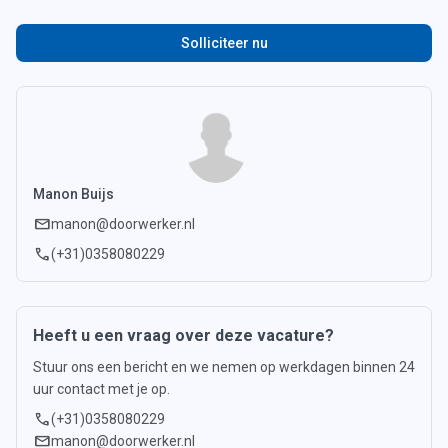
Solliciteer nu
Manon Buijs
mail
manon@doorwerker.nl
call
(+31)0358080229
Heeft u een vraag over deze vacature?
Stuur ons een bericht en we nemen op werkdagen binnen 24
uur contact met je op.
call
(+31)0358080229
mail
manon@doorwerker.nl