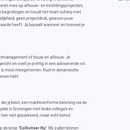
 denkt mee op afbouw- en inrichtingsprojecten,
en begrotingen en houdt het team scherp met
lijkheid, geen projectdruk, gewoon jouw
aarde heeft. Jij bepaalt wanneer en hoeveel je
ojectmanagement of bouw en afbouw. Je
icht en voelt je prettig in een adviserende rol.
en is mooi meegenomen. Rust in dynamische
gewoon hebt.
 die jij kiest, een marktconforme beloning via de
lek in Groningen met leuke collega's en
hier niet geparkeerd, maar echt benut.
 op de knop
'Solliciteer Nu'
. Wij zullen binnen