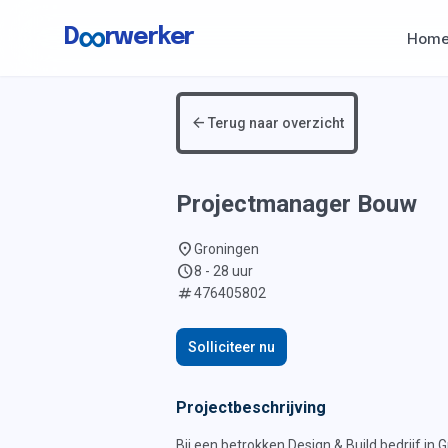
∞
D
rwerker
Hom
Skip to content
arrow_back
Terug naar overzicht
Projectmanager Bouw
location_on
Groningen
schedule
8 - 28 uur
numbers
476405802
Solliciteer nu
Projectbeschrijving
Bij een betrokken Design & Build bedrijf in G